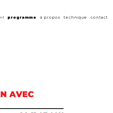
centre culturel
il
programme
à propos
technique
contact
IN AVEC