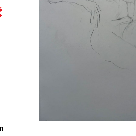
S
+
E
11