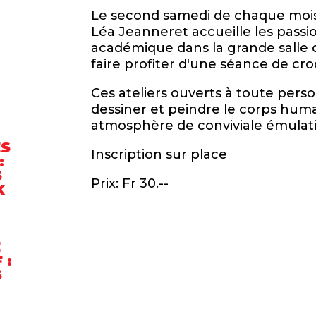
Le second samedi de chaque mois,
Léa Jeanneret accueille les passi
académique dans la grande salle d
faire profiter d'une séance de cr
Ces ateliers ouverts à toute pers
dessiner et peindre le corps hum
atmosphère de conviviale émulatio
ES
Inscription sur place
:
S
Prix: Fr 30.--
X
E
 :
S