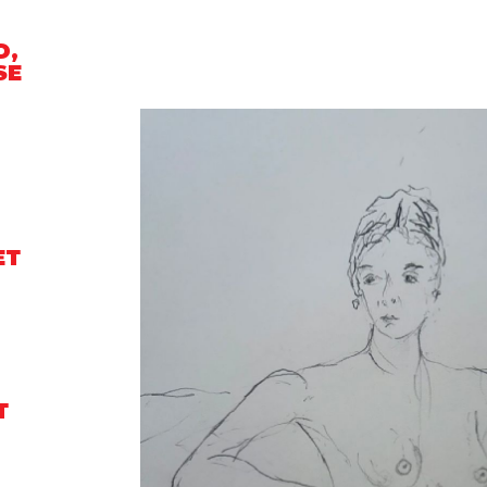
D,
SE
ET
T