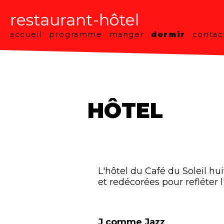
restaurant-hôtel
accueil
programme
manger
dormir
contac
HÔTEL
L'hôtel du Café du Soleil h
et redécorées pour refléter l'
J comme Jazz