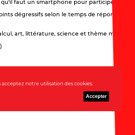
 qu'il faut un smartphone pour participer)
ints dégressifs selon le temps de réponse)
alcul, art, littérature, science et thème mystère!
)
51 16 88
acceptez notre utilisation des cookies.
Accepter