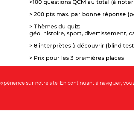
>100 questions QCM au total (à noter
> 200 pts max. par bonne réponse (po
> Thèmes du quiz:
géo, histoire, sport, divertissement, c
> 8 interprètes à découvrir (blind test
> Prix pour les 3 premières places
Réservations et inscriptions au 032 9
xpérience sur notre site. En continuant à naviguer, vous 